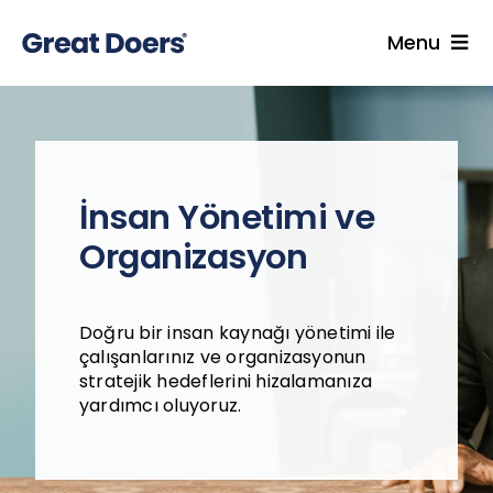
Skip
to
Menu
content
Hizmetler
Uzmanlarımız
Endüstriler
İnsan Yönetimi ve
İçgörüler
Organizasyon
Kariyer
Hakkımızda
Doğru bir insan kaynağı yönetimi ile
çalışanlarınız ve organizasyonun
Blog
stratejik hedeflerini hizalamanıza
yardımcı oluyoruz.
İletişim