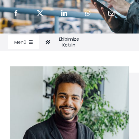
Ekibimize
Menü
Katılın
İş Yönetimi Hizmetleri
Uzmanlarımız
İçgörüler
Bilgi Al