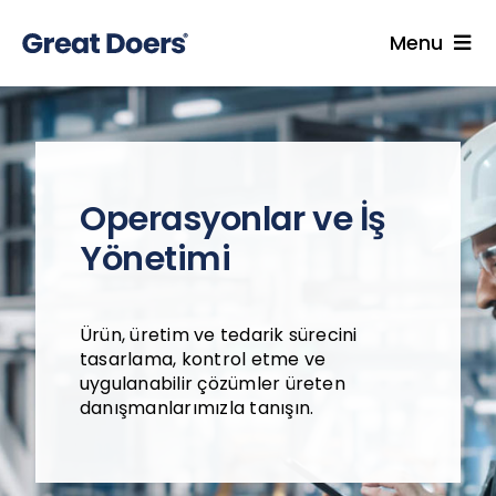
Skip
to
Menu
content
Hizmetler
Uzmanlarımız
Endüstriler
Operasyonlar ve İş
İçgörüler
Yönetimi
Kariyer
Hakkımızda
Ürün, üretim ve tedarik sürecini
tasarlama, kontrol etme ve
Blog
uygulanabilir çözümler üreten
danışmanlarımızla tanışın.
İletişim