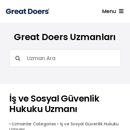
Skip
to
Menu
content
Hizmetler
Great Doers Uzmanları
Uzmanlarımız
Endüstriler
Ara:
İçgörüler
Kariyer
Hakkımızda
Blog
İş ve Sosyal Güvenlik
Hukuku Uzmanı
İletişim
•
Uzmanlar Categories
•
İş ve Sosyal Güvenlik Hukuku
Uzmanı