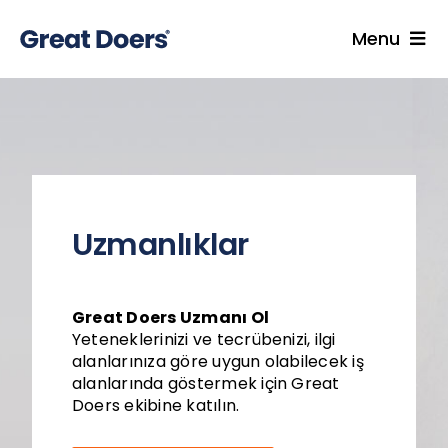
Skip
to
Menu
content
Great Doers Ana Sayfa
Kariyer
Ekibimize Katılın
Uzmanlıklar
Uzmanlıklar
Great Doers Uzmanı Ol
Mülakat
Yeteneklerinizi ve tecrübenizi, ilgi
alanlarınıza göre uygun olabilecek iş
alanlarında göstermek için Great
Kariyer Blog
Doers ekibine katılın.