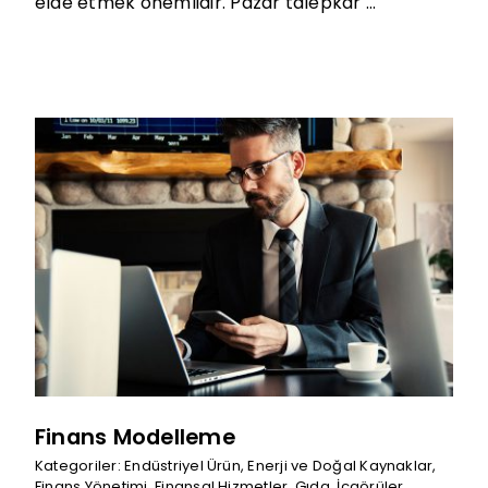
elde etmek önemlidir. Pazar talepkâr ...
Finans Modelleme
Kategoriler:
Endüstriyel Ürün
,
Enerji ve Doğal Kaynaklar
,
Finans Yönetimi
,
Finansal Hizmetler
,
Gıda
,
İçgörüler
,