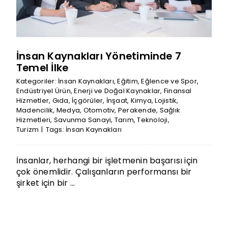
İnsan Kaynakları Yönetiminde 7
Temel İlke
Kategoriler:
İnsan Kaynakları
,
Eğitim
,
Eğlence ve Spor
,
Endüstriyel Ürün
,
Enerji ve Doğal Kaynaklar
,
Finansal
Hizmetler
,
Gıda
,
İçgörüler
,
İnşaat
,
Kimya
,
Lojistik
,
Madencilik
,
Medya
,
Otomotiv
,
Perakende
,
Sağlık
Hizmetleri
,
Savunma Sanayi
,
Tarım
,
Teknoloji
,
Turizm
|
Tags:
İnsan Kaynakları
İnsanlar, herhangi bir işletmenin başarısı için
çok önemlidir. Çalışanların performansı bir
şirket için bir ...