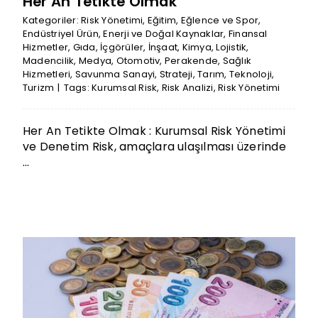
Her An Tetikte Olmak
Kategoriler:
Risk Yönetimi
,
Eğitim
,
Eğlence ve Spor
,
Endüstriyel Ürün
,
Enerji ve Doğal Kaynaklar
,
Finansal
Hizmetler
,
Gıda
,
İçgörüler
,
İnşaat
,
Kimya
,
Lojistik
,
Madencilik
,
Medya
,
Otomotiv
,
Perakende
,
Sağlık
Hizmetleri
,
Savunma Sanayi
,
Strateji
,
Tarım
,
Teknoloji
,
Turizm
|
Tags:
Kurumsal Risk
,
Risk Analizi
,
Risk Yönetimi
Her An Tetikte Olmak : Kurumsal Risk Yönetimi
ve Denetim Risk, amaçlara ulaşılması üzerinde
...