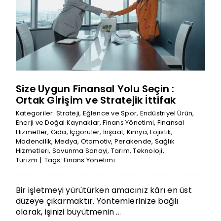
Size Uygun Finansal Yolu Seçin :
Ortak Girişim ve Stratejik İttifak
Kategoriler:
Strateji
,
Eğlence ve Spor
,
Endüstriyel Ürün
,
Enerji ve Doğal Kaynaklar
,
Finans Yönetimi
,
Finansal
Hizmetler
,
Gıda
,
İçgörüler
,
İnşaat
,
Kimya
,
Lojistik
,
Madencilik
,
Medya
,
Otomotiv
,
Perakende
,
Sağlık
Hizmetleri
,
Savunma Sanayi
,
Tarım
,
Teknoloji
,
Turizm
|
Tags:
Finans Yönetimi
Bir işletmeyi yürütürken amacınız kârı en üst
düzeye çıkarmaktır. Yöntemlerinize bağlı
olarak, işinizi büyütmenin ...