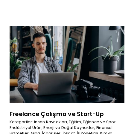
Freelance Çalışma ve Start-Up
Kategoriler:
İnsan Kaynakları
,
Eğitim
,
Eğlence ve Spor
,
Endüstriyel Ürün
,
Enerji ve Doğal Kaynaklar
,
Finansal
Hizmetler
,
Gıda
,
İçgörüler
,
İnşaat
,
İş Yönetimi
,
Kimya
,