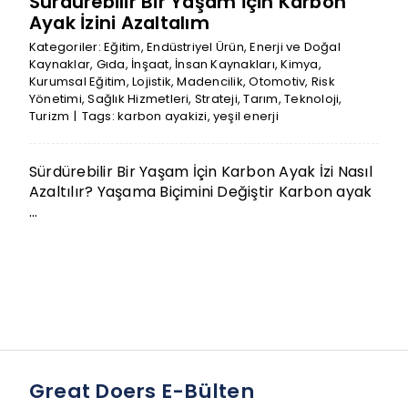
Sürdürebilir Bir Yaşam İçin Karbon
Ayak İzini Azaltalım
Kategoriler:
Eğitim
,
Endüstriyel Ürün
,
Enerji ve Doğal
Kaynaklar
,
Gıda
,
İnşaat
,
İnsan Kaynakları
,
Kimya
,
Kurumsal Eğitim
,
Lojistik
,
Madencilik
,
Otomotiv
,
Risk
Yönetimi
,
Sağlık Hizmetleri
,
Strateji
,
Tarım
,
Teknoloji
,
Turizm
|
Tags:
karbon ayakizi
,
yeşil enerji
Sürdürebilir Bir Yaşam İçin Karbon Ayak İzi Nasıl
Azaltılır? Yaşama Biçimini Değiştir Karbon ayak
...
Great Doers E-Bülten