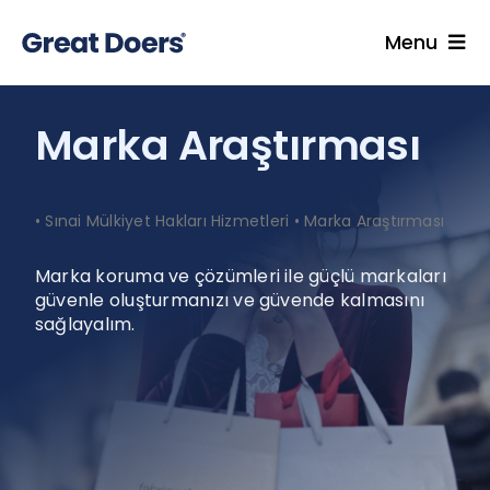
Skip
to
Menu
content
Hizmetler
Marka Araştırması
Uzmanlarımız
Endüstriler
•
Sınai Mülkiyet Hakları Hizmetleri
•
Marka Araştırması
İçgörüler
Kariyer
Marka koruma ve çözümleri ile güçlü markaları
güvenle oluşturmanızı ve güvende kalmasını
Hakkımızda
sağlayalım.
Blog
İletişim