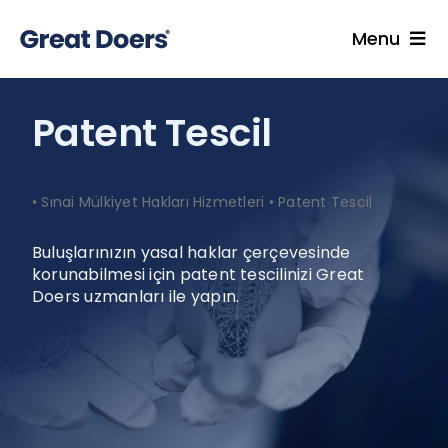
Skip
to
Menu
content
Hizmetler
Patent Tescil
Uzmanlarımız
Endüstriler
•
Sınai Mülkiyet Hakları Hizmetleri
•
Patent Tescil
İçgörüler
Kariyer
Buluşlarınızın yasal haklar çerçevesinde
korunabilmesi için patent tescilinizi Great
Hakkımızda
Doers uzmanları ile yapın.
Blog
İletişim