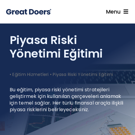
Skip
to
Menu
content
Hizmetler
Piyasa Riski
Uzmanlarımız
Yönetimi Eğitimi
Endüstriler
İçgörüler
Kariyer
•
Eğitim Hizmetleri
•
Piyasa Riski Yönetimi Eğitimi
Hakkımızda
Bu eğitim, piyasa riski yönetimi stratejileri
geliştirmek için kullanılan çerçeveleri anlamak
Blog
için temel sağlar. Her türlü finansal araçla ilişkili
piyasa risklerini belirleyeceksiniz.
İletişim